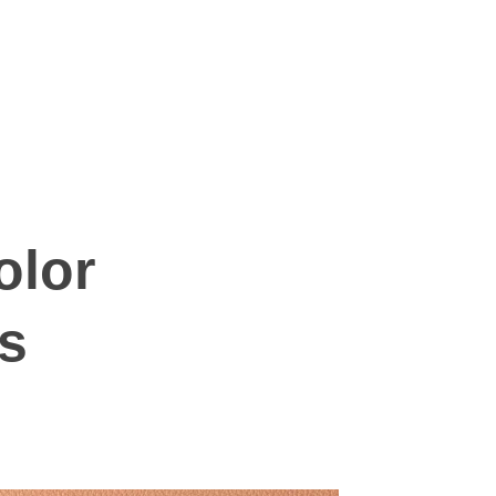
olor
s