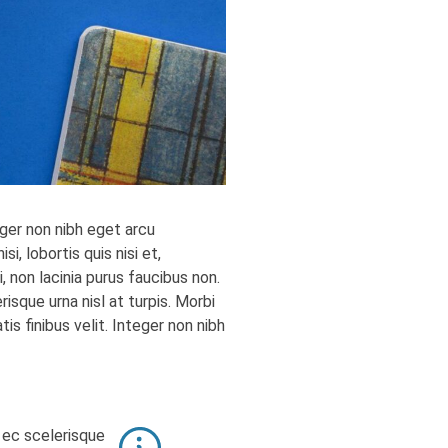
teger non nibh eget arcu
, lobortis quis nisi et,
, non lacinia purus faucibus non.
risque urna nisl at turpis. Morbi
is finibus velit. Integer non nibh
a ec scelerisque