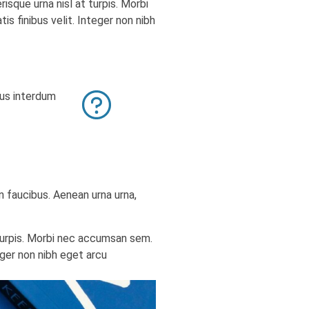
risque urna nisl at turpis. Morbi
is finibus velit. Integer non nibh
lus interdum
in faucibus. Aenean urna urna,
 turpis. Morbi nec accumsan sem.
teger non nibh eget arcu