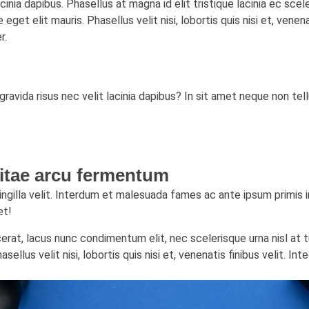
cinia dapibus. Phasellus at magna id elit tristique lacinia ec scele
t elit mauris. Phasellus velit nisi, lobortis quis nisi et, venenat
r.
gravida risus nec velit lacinia dapibus? In sit amet neque non tel
 vitae arcu fermentum
ringilla velit. Interdum et malesuada fames ac ante ipsum primis 
et!
cerat, lacus nunc condimentum elit, nec scelerisque urna nisl at
ellus velit nisi, lobortis quis nisi et, venenatis finibus velit. In